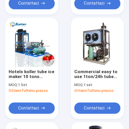
Contattaci
Contattaci
Hotels koller tube ice
Commercial easy to
maker 10 tons
use 1ton/24h tube
Malaysia TV100 ice
ice machine for
MOQ:
1 Set
MOQ:
1 set
machine price tube
restaurant high
Ottieni l'ultimo prezzo
Ottieni l'ultimo prezzo
quality tube ice
maker for
commercial
Contattaci
Contattaci