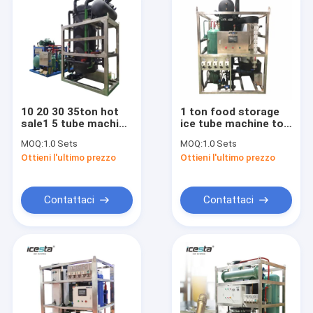
10 20 30 35ton hot
1 ton food storage
sale1 5 tube machine
ice tube machine to
Australia food
keep fresh
MOQ:
1.0 Sets
MOQ:
1.0 Sets
storage
Ottieni l'ultimo prezzo
Ottieni l'ultimo prezzo
Contattaci
Contattaci
Casa
prodotti
Chi siamo