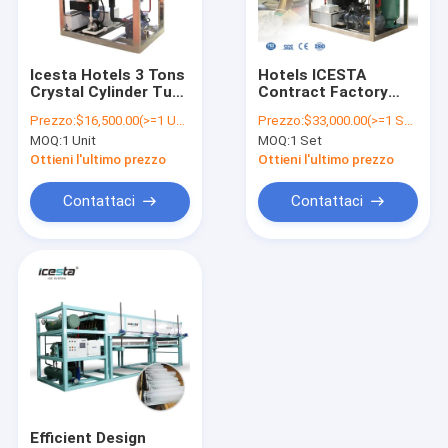
Contattaci
Icesta Hotels 3 Tons
Hotels ICESTA
Crystal Cylinder Tube
Contract Factory
Refrigeratore d'acqua fredda
Ice Machine for
Tube Ice Machine
Prezzo:
$16,500.00(>=1 Units)
Prezzo:
$33,000.00(>=1 Sets)
Drinks
Price 1.5t 4t 12t
MOQ:
1 Unit
MOQ:
1 Set
Tube Ice Machine
Chiller per acqua portatile
Ottieni l'ultimo prezzo
Ottieni l'ultimo prezzo
Chiller ad acqua a ricircolo
Contattaci
Contattaci
Refrigeratore di acqua del laser
Macchina per la fabbricazione di ghiaccio a fiocco
Macchina per il ghiaccio in scaglie di acqua di mare
Apparecchiature di raffreddamento a vuoto
L'apertura di ingresso d'aria
Efficient Design