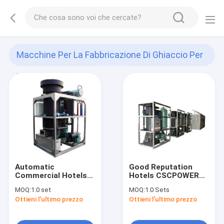
Macchine Per La Fabbricazione Di Ghiaccio Per
Tubi
(13)
Automatic
Good Reputation
Commercial Hotels
Hotels CSCPOWER
High Efficiency 10t
10 Ton Tube Ice
MOQ:
1.0 set
MOQ:
1.0 Sets
Ice Cream Tube
Machine Price for
Ottieni l'ultimo prezzo
Ottieni l'ultimo prezzo
Maker Machine
Customized