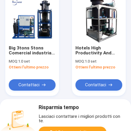
Big 3tons 5tons
Hotels High
Comercial industrial
Productivity And
ice maker
Energy Saving 30
MOQ:
1.0 set
MOQ:
1.0 set
commercial tube ice
Tons Per Day Tube
Ottieni l'ultimo prezzo
Ottieni l'ultimo prezzo
machine with factory
Ice Maker Machine
price tube ice
machine
Contattaci
Contattaci
Risparmia tempo
Lasciaci contattare i migliori prodotti con
te.