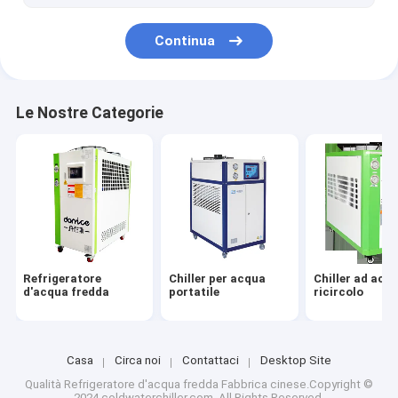
Continua
Le Nostre Categorie
Refrigeratore
Chiller per acqua
Chiller ad acq
d'acqua fredda
portatile
ricircolo
Casa
Circa noi
Contattaci
Desktop Site
Qualità
Refrigeratore d'acqua fredda
Fabbrica cinese.Copyright ©
2024 coldwaterchiller.com. All Rights Reserved.