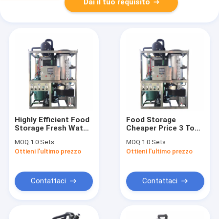
Dai il tuo requisito
Highly Efficient Food
Food Storage
Storage Fresh Water
Cheaper Price 3 Ton
3 Ton Tube Ice
Tube Ice Machine For
MOQ:
1.0 Sets
MOQ:
1.0 Sets
Machine Tube Ice
Supermarket
Ottieni l'ultimo prezzo
Ottieni l'ultimo prezzo
Machine For
Supermarket For
Seafood
Contattaci
Contattaci