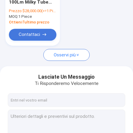
100Lm Milky Tube
Unità di condensazione di refrigerazione
Seafood PC Cover
Prezzo:
$28,000.00(>=1 Pieces)
Icesta Block Maker
MOQ:
Macchine per la fabbricazione di ghiaccio per tubi
1 Piece
Industrial Direct
Cooling Machine
Ottieni l'ultimo prezzo
With Ice Cube
Stanza di conservazione frigorifera
Customized
Contattaci
aspiratore di ventilazione
Osservi più
Filtro a maglia di alluminio
Lasciate Un Messaggio
Ti Risponderemo Velocemente